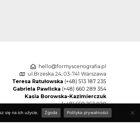
hello@formyscenografia.pl
ul.Brzeska 24, 03-741 Warszawa
Teresa Ratułowska
(+48) 513 187 235
Gabriela Pawlicka
(+48) 660 289 354
Kasia Borowska-Kazimierczuk
(+48) 660 262 020
z się na ich użycie.
Zgoda
Polityka prywatności