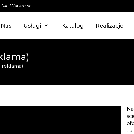
03-741 Warszawa
 Nas
Usługi
Katalog
Realizacje
klama)
(reklama)
Na
sc
ef
ak