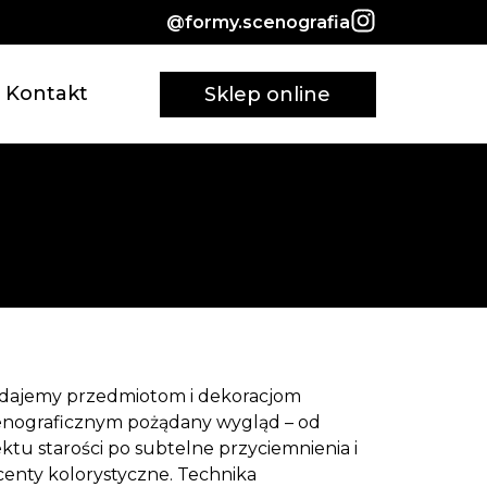
@formy.scenografia
Kontakt
Sklep online
dajemy przedmiotom i dekoracjom
enograficznym pożądany wygląd – od
ektu starości po subtelne przyciemnienia i
centy kolorystyczne. Technika