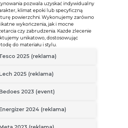
tynowania pozwala uzyskać indywidualny
arakter, klimat epoki lub specyficzną
kturę powierzchni. Wykonujemy zarówno
likatne wykończenia, jak i mocne
zetarcia czy zabrudzenia. Każde zlecenie
aktujemy unikatowo, dostosowując
odę do materiału i stylu.
Tesco 2025 (reklama)
Lech 2025 (reklama)
Bedoes 2023 (event)
Energizer 2024 (reklama)
Meta 2023 (reklama)