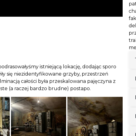
pa
ch
fa
de
pr
tr
met
odrasowałyśmy istniejącą lokację, dodając sporo
ły się niezidentyfikowane grzyby, przestrzeń
minacją całości była przeskalowana pajęczyna z
ste (a raczej bardzo brudne) postapo.