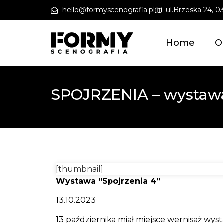
hello@formyscenografia.pl
ul.Brzeska 24, 
Home
O
SPOJRZENIA – wystaw
[thumbnail]
Wystawa “Spojrzenia 4”
13.10.2023
13 października miał miejsce wernisaż wy